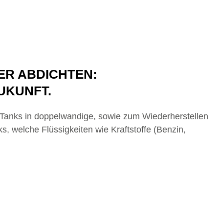
d
i
p
I
l
y
n
L
i
n
k
ER ABDICHTEN:
ZUKUNFT.
anks in doppelwandige, sowie zum Wiederherstellen
 welche Flüssigkeiten wie Kraftstoffe (Benzin,