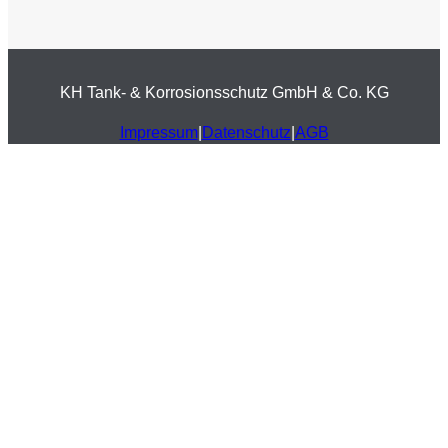
KH Tank- & Korrosionsschutz GmbH & Co. KG
Impressum
|
Datenschutz
|
AGB
design by rozanka
Live auf der UNITI EXPO ’26
Wir sind auf der
UNITI EXPO ’26 IN STUTTGART –
sind Sie dabei?
Entdecken Sie unsere aktuellen Entwicklungen und