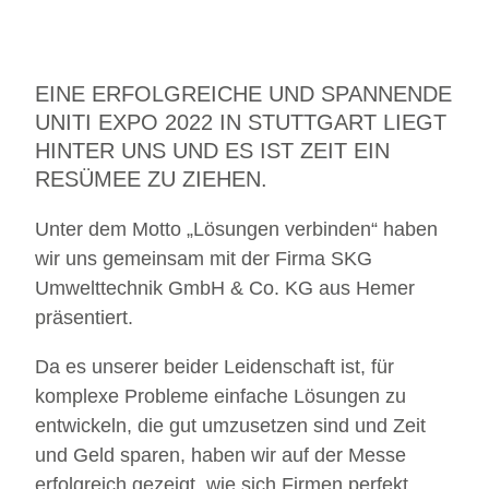
I
l
y
n
L
i
EINE ERFOLGREICHE UND SPANNENDE
n
k
UNITI EXPO 2022 IN STUTTGART LIEGT
HINTER UNS UND ES IST ZEIT EIN
RESÜMEE ZU ZIEHEN.
Unter dem Motto „Lösungen verbinden“ haben
wir uns gemeinsam mit der Firma SKG
Umwelttechnik GmbH & Co. KG aus Hemer
präsentiert.
Da es unserer beider Leidenschaft ist, für
komplexe Probleme einfache Lösungen zu
entwickeln, die gut umzusetzen sind und Zeit
und Geld sparen, haben wir auf der Messe
erfolgreich gezeigt, wie sich Firmen perfekt