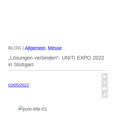
BLOG |
Allgemein
, 
Messe
„Lösungen verbinden“- UNITI EXPO 2022
in Stuttgart
L
03/05/2022
i
X
n
E
k
m
C
e
a
o
d
i
p